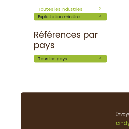
0
Toutes les industries
0
Exploitation minière
Références par
pays
0
Tous les pays
Envoy
cind