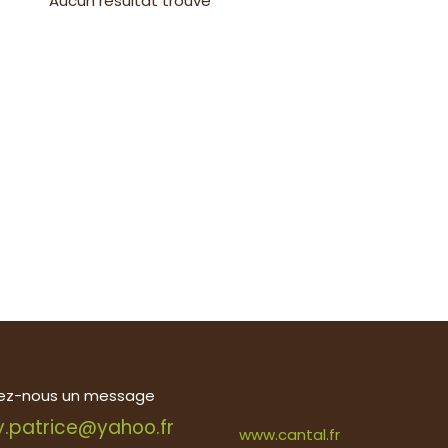
Aucun résultat trouvé
ez-nous un message
y.patrice@yahoo.fr
www.cantal.fr